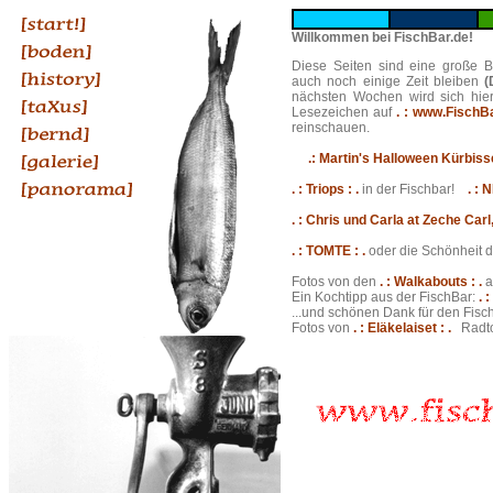
Willkommen bei FischBar.de!
Diese Seiten sind eine große 
auch noch einige Zeit bleiben
(
nächsten Wochen wird sich hier
Lesezeichen auf
. : www.FischBa
reinschauen.
.: Martin's Halloween Kürbisse 
. : Triops : .
in der Fischbar!
. : 
. : Chris und Carla at Zeche Carl
. : TOMTE : .
oder die Schönhei
Fotos von den
. : Walkabouts : .
a
Ein Kochtipp aus der FischBar:
. 
...und schönen Dank für den Fisc
Fotos von
. : Eläkelaiset : .
Radto